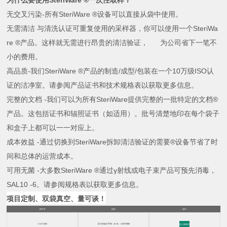
为什么要使用
SteriWare ®
一次性取样？
无交叉污染
-
所有
SteriWare ®
设备可以直接从袋中使用。
无需清洁
与清洗认证可重复使用的采样器，你可以使用一个
SteriWa
re ®
产品。这样就无需进行昂贵的清洁验证， 为公司省下一笔不
小的费用。
高品质
-
我们
SteriWare ®
产品的制造
/
成型
/
包装在一个
10
万级
ISO
认
证的洁净室。请参阅产品证书和技术规格表以获取更多信息。
完整的文档
-
我们可以为所有
SteriWare
提供完整的一批特定的文档
®
产品。这包括证书和辐照证书（如适用）。批号清楚地印在每个袋子
和盒子上都可以一一对应上。
成本效益
-
通过切换到
SteriWare
拆卸清洁验证的需要
®
设备节省了时
间和总体的运营成本。
可用无菌
-
大多数
SteriWare ®
通过
γ
射线或电子束产品可预先消毒，
SAL10 -6
。请参阅规格表以获取更多信息。
项目定制、双袋真空、量可谈！
部件号
描述
操作
A117-1000
刮刀的延长手柄 - 1m 长。316不锈钢
加入购物车