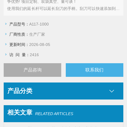
争优势! 项目定制、双袋真空、量可谈！
使用我们的延长杆可以延长刮刀的手柄。刮刀可以快速添加到延
长杆上。当刮刀出现磨损迹象时，可以快速更换另一根刮刀。
产品型号：
A117-1000
厂商性质：
生产厂家
更新时间：
2026-08-05
访 问 量：
2416
产品咨询
联系我们
产品分类
相关文章
RELATED ARTICLES