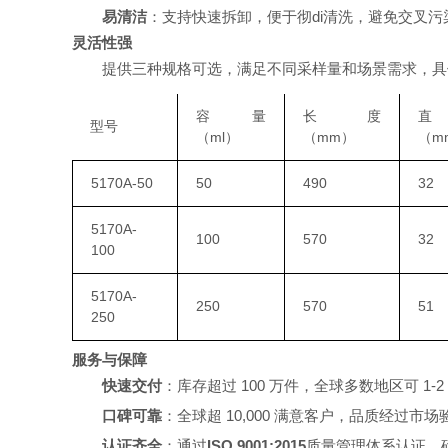
易清洁
：支持快速拆卸，便于彻di清洗，避免交叉
灵活性强
提供三种规格可选，满足不同采样量和场景需求，具
容量
长度
型号
（ml）
（mm）
（m
5170A-50
50
490
32
5170A-
100
570
32
100
5170A-
250
570
51
250
服务与保障
快速交付
：库存超过 100 万件，全球多数地区可 1-
口碑可靠
：全球超 10,000 满意客户，品质经过市场
认证齐全
：通过
ISO 9001:2015
质量管理体系认证，