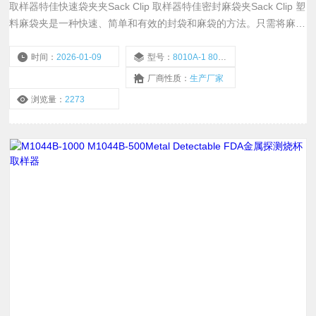
取样器特佳快速袋夹夹Sack Clip 取样器特佳密封麻袋夹Sack Clip 塑
料麻袋夹是一种快速、简单和有效的封袋和麻袋的方法。只需将麻袋
或袋子合上麻袋夹钳口之间的袋子或袋子即可。它具有重型设计，因
此非常适合各种麻袋。这些夹子有标准聚酰胺和金属可检测版本。
时间：
2026-01-09
型号：
8010A-1 8010M-1
关键特征-同类最佳 夹子具有内置棘轮系统，可确保紧密闭合。还有
厂商性质：
生产厂家
一个锁，可以保持夹子闭合，直到旋转和打开锁为止。
浏览量：
2273