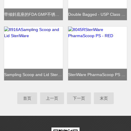
带倾斜底座的FDA GMP不锈钢316L容器
Double Bagged - USP Class VI Sterile Scoops SteriW
Sampling Scoop and Lid SteriWare
SteriWare PharmaScoop PS - RED
首页
上一页
下一页
末页