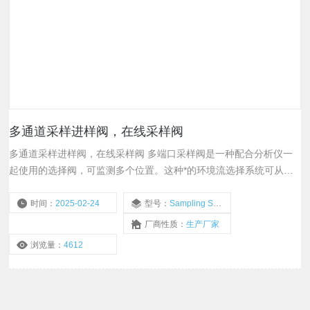
多通道采样进样阀，在线采样阀
多通道采样进样阀，在线采样阀 多端口采样阀是一种配合分析仪一
起使用的选择阀，可监测多个位置。这种*的环境流选择系统可从三
十二个空气采样管路中选择一个送至分析仪，同时，这种方法也使剩
余三十一个未选择管路保持*流通。这样可随时提供具有代表性的样
时间：
2025-02-24
型号：
Sampling Systems
品。减少多个自动阀可降低维护时间和成本。
厂商性质：
生产厂家
浏览量：
4612