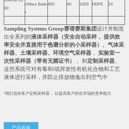
5040W-10
riWare Baile
950
40
1000
HDPE
24
00
r
Sampling Systems Group
赛谱赛斯集团
设计并制造
出全系列的
液体采样器（安全自动采样， 提供效
率安全并直接用于
色谱
分析的小采样器）、气体采
样器、土壤采样器
、
环境空气采样器
，
实验室一
次性采样器（带有无菌证书）
， 和
定制采样器
。
这些系统可对有毒和
/
或挥发性有机化合物和工艺
液体进行采样
，
并防止排放物逸出到空气中
*我们也给客户定制采样器， 以提高客户的在市场的竞争能力
产品咨询