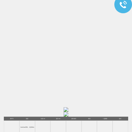
部件号
描述
长度 mm
直径 mm
容量 毫升
材质
一盒数量
操作
SteriWare拜勒， 长度950m