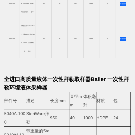
5040A-1000
m， 直径40mm，1000ml，
950
40
1000
HDPE
24
加入购物车
高密度聚乙烯， 一包24个
加厚重量的SteriWare Baile
r， 长度950mm， 直径40m
5040W-1000
950
40
1000
HDPE
24
加入购物车
m，1000ml， 高密度聚乙
烯， 一包24个
全进口高质量液体一次性拜勒取样器Bailer
一次性拜
勒环境液体采样器
直径m
体积毫
部件号
描述
长度mm
材质
包
m
升
5040A-100
SteriWare拜
950
40
1000
HDPE
24
0
勒
带重量的Ste