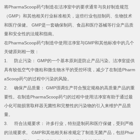
PharmaScoop
将
药勺制造在洁净室中的要求通常与良好制造规范
GMP
（
）和其他相关行业标准相关，这些行业包括制药、生物技术
GMP
和医疗保健。
是一套确保制药、食品和医疗器械等行业产品质
量和安全性的法规和指南。
PharmaScoop
GMP
在
药勺制造中使用洁净室与
和其他标准中的几个
关键原则相一致：
1.
GMP
防止污染：
的一个基本原则是防止产品污染。洁净室提供
Pharm
具有较低空气中微粒和微生物水平的受控环境，减少了在制造
aScoop
药勺的过程中污染的风险。
2.
GMP
确保产品质量：
强调生产符合预定规格的高质量产品的重
PharmaScoop
要性。在制造
药勺的过程中使用洁净室有助于通过最
小化可能损害取样器无菌性和完整性的污染物的引入来维护产品质
量。
3.
符合法规要求：
许多行业，特别是制药和医疗保健，受到严格
GMP
Phar
的法规要求。
和其他相关标准规定了制造无菌产品，包括