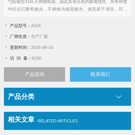
勺由重型316L不锈钢制成，因此具有出色的耐腐蚀性。所有焊缝
均经过打磨和抛光，不锈钢为镜面抛光，使其易于清洗，符合
GMP准则。所有的角都是圆角的，勺子的背面是符合人体。超过
11 种尺寸有现货供应，从小10ml到大5000ml。高纯度的材质，
产品型号：
A316
只有用过的客户明白这是高质量的勺子
厂商性质：
生产厂家
更新时间：
2026-06-16
访 问 量：
6290
产品咨询
联系我们
产品分类
相关文章
RELATED ARTICLES