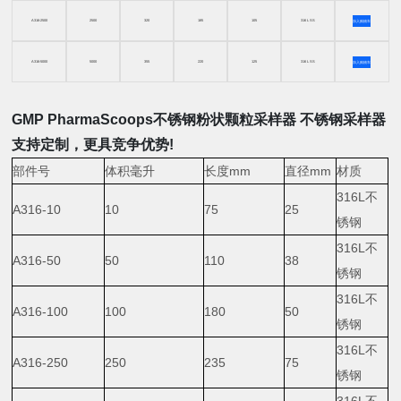
A316-2500
2500
320
185
105
316 L SS
加入购物车
A316-5000
5000
355
220
125
316 L SS
加入购物车
GMP PharmaScoops不锈钢粉状颗粒采样器
不锈钢采样器
支持定制，更具竞争优势!
部件号
体积毫升
长度mm
直径mm
材质
316L不
A316-10
10
75
25
锈钢
316L不
A316-50
50
110
38
锈钢
316L不
A316-100
100
180
50
锈钢
316L不
A316-250
250
235
75
锈钢