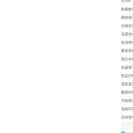
% RH
装载数
规格标
生物负
温度传
校准和
重新资
热分布
热渗透
热监控
湿度监
载荷对
与热和
流程
S
活动管