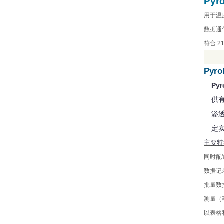
Pyr
用于温
数据通
符合
21
Pyro
Pyr
供
渗
定
主要特
同时配
数据记
批量数
测量（
以表格