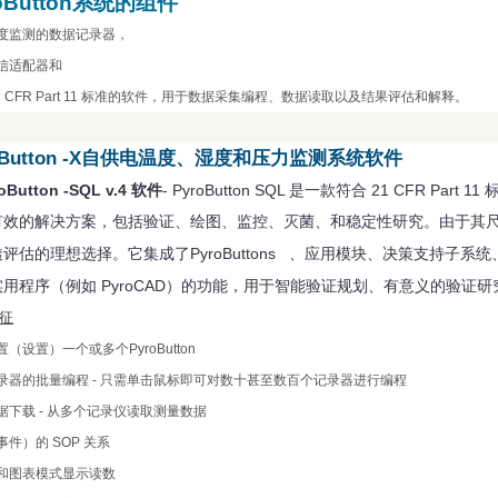
oButton
系统
的组件
度监测的数据记录器，
信适配器和
 CFR Part 11
标准的软件，用于数据采集编程、数据读取以及结果评估和解释。
Button -X
自供电温度、湿度和压力监测系统
软件
oButton -SQL v.4
- PyroButton SQL
21 CFR Part 11
软件
是一款符合
有效的解决方案，包括验证、绘图、监控、灭菌、和稳定性研究。由于其
PyroButtons
透评估的理想选择。它集成了
、应用模块、决策支持子系统
PyroCAD
实用程序（例如
）的功能，用于智能验证规划、有意义的验证研
征
置（设置）一个或多个
PyroButton
录器的批量编程
-
只需单击鼠标即可对数十甚至数百个记录器进行编程
据下载
-
从多个记录仪读取测量数据
事件）的
SOP
关系
和图表模式显示读数