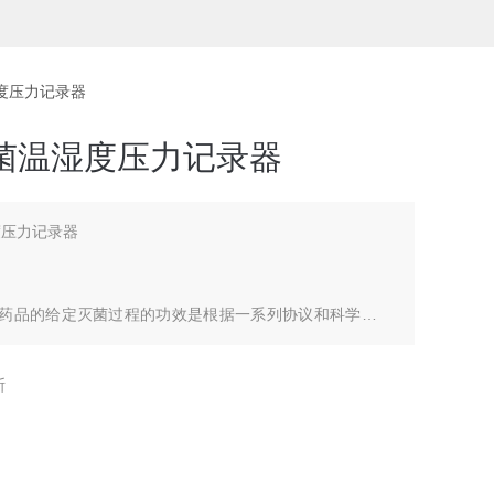
温湿度压力记录器
灭菌温湿度压力记录器
度压力记录器
特定药品的给定灭菌过程的功效是根据一系列协议和科学实验
程和相关的控制程序可以重复地提供无菌产品。"
斯
人用和兽药产品申请中灭菌过程验证提交文件的行业指南"详细介
科学信息。