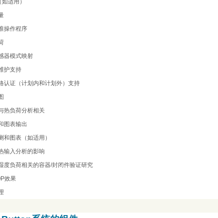
（如适用）
量
准操作程序
荷
感器模式映射
维护支持
格认证（计划内和计划外）支持
图
与热负荷分析相关
和图表输出
测和图表（如适用）
热输入分析的影响
湿度负荷相关的容器
/
封闭件验证研究
OP
效果
理