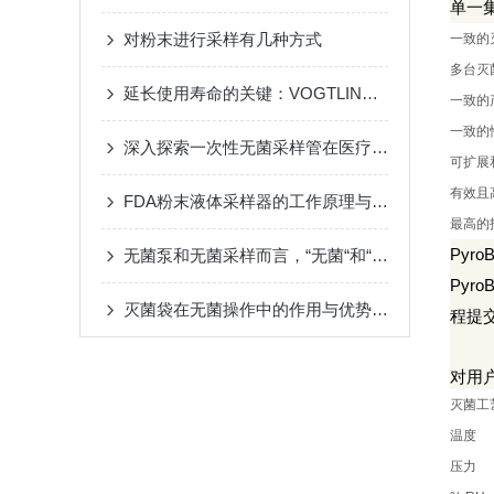
单一
对粉末进行采样有几种方式
一致的
多台灭
延长使用寿命的关键：VOGTLIN流量计维护保养五步法
一致的
一致的
深入探索一次性无菌采样管在医疗领域的应用
可扩展
有效且
FDA粉末液体采样器的工作原理与技术优势概述
最高的
PyroB
无菌泵和无菌采样而言，“无菌“和“无污染“是非常关键
PyroB
灭菌袋在无菌操作中的作用与优势说明
程提
对用
灭菌工
温度
压力