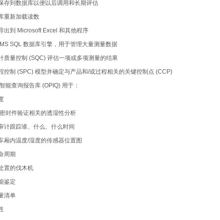
保存到数据库以便以后调用和长期评估
库重新加载读数
导出到
Microsoft Excel
和其他程序
MS SQL
数据库引擎，用于管理大量测量数据
计质量控制
(SQC)
评估一项或多项测量的结果
程控制
(SPC)
模型并确定与产品和
/
或过程相关的关键控制点
(CCP)
智能查询报告库
(OPIQ)
用于：
度
密封件验证相关的透湿性分析
审计跟踪谁、什么、什么时间
车厢内温度
/
湿度的传感器位置图
命周期
处置的伐木机
能鉴定
量清单
性