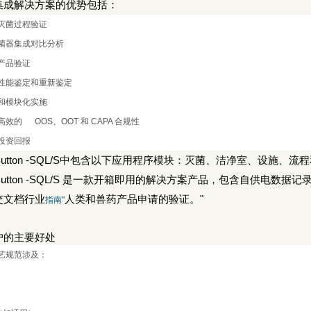
集成解决方案的优势包括：
灭菌过程验证
菌器集成对比分析
产品验证
性能鉴定和重新鉴定
和模块化实施
高效的
OOS
、
OOT
和
CAPA
合规性
投资回报
utton -SQL/S
中包含以下应用程序模块：灭菌、洁净室、设施、流程
utton -SQL/S
是一款开箱即用的解决方案产品，包含自供电数据记
交文档行业
人类和兽药产品申请的验证。
"
指南
"
户的主要好处
艺规范涉及：