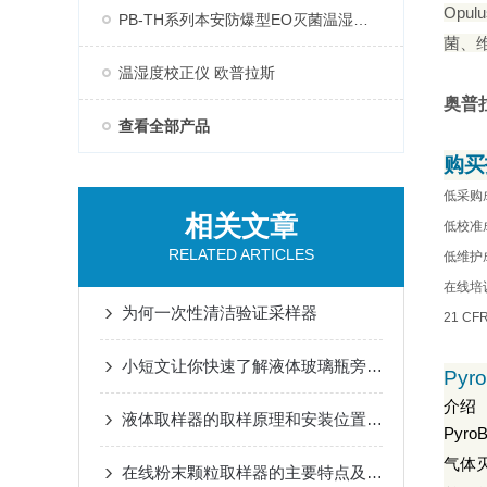
Opulu
PB-TH系列本安防爆型EO灭菌温湿度记录仪
菌、
温湿度校正仪 欧普拉斯
奥普
查看全部产品
购买
低采购
相关文章
低校准
RELATED ARTICLES
低维护
在线培
为何一次性清洁验证采样器
21 CFR
小短文让你快速了解液体玻璃瓶旁路取样器
Pyro
介绍
液体取样器的取样原理和安装位置的选择
PyroB
气体
在线粉末颗粒取样器的主要特点及取样方法过程概述