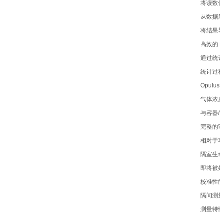
将读数
从数据
将结果
高效的
通过统
统计过
Opulus
气体浓
与容器
/
完整的
相对于
隔室生
即将被
校准性
隔间测
测量特