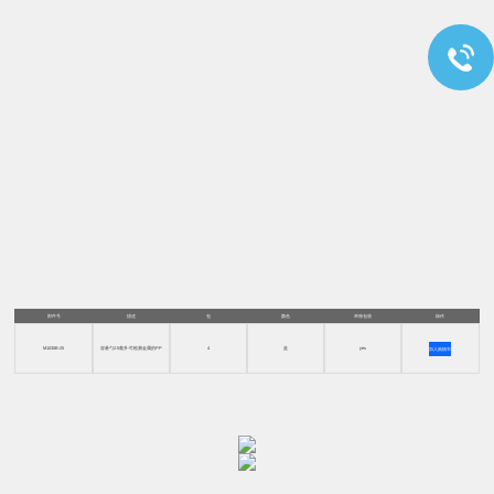
部件号
描述
包
颜色
单独包袋
操作
M1030B-25
容量勺2.5毫升-可检测金属的PP
4
蓝
yes
加入购物车