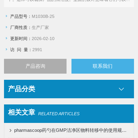
用多年，也可以直接从袋子中用作一次性产品。符合最新的 FDA
和欧盟食品要求的有FDA 21 CFR 177.1520 、 FDA 21 CFR
产品型号：
M1030B-25
178.3297 、 FDA 21
厂商性质：
生产厂家
更新时间：
2026-02-10
访 问 量：
2991
产品咨询
联系我们
产品分类
相关文章
RELATED ARTICLES
pharmascoop药勺在GMP洁净区物料转移中的使用规范与清洁验证