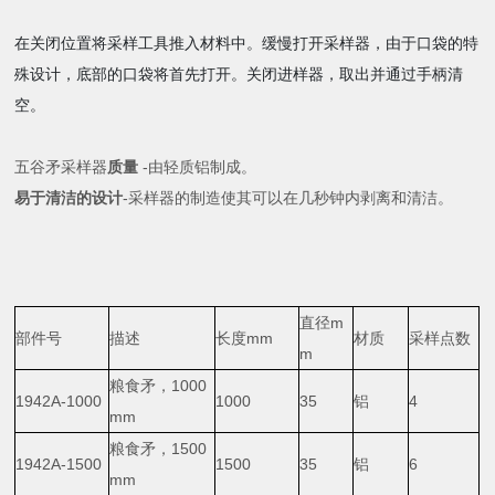
在关闭位置将采样工具推入材料中。缓慢打开采样器，由于口袋的特
殊设计，底部的口袋将首先打开。关闭进样器，取出并通过手柄清
空。
五谷矛采样器
质量
-由轻质铝制成。
易于清洁的设计
-采样器的制造使其可以在几秒钟内剥离和清洁。
直径m
部件号
描述
长度mm
材质
采样点数
m
粮食矛，1000
1942A-1000
1000
35
铝
4
mm
粮食矛，1500
1942A-1500
1500
35
铝
6
mm