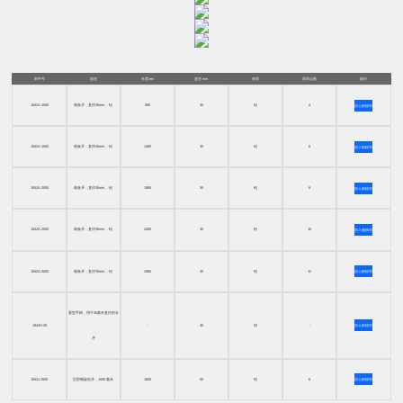
部件号
描述
长度mm
直径 mm
材质
采样点数
操作
1942A-1000
粮食矛，直径35mm， 铝
985
35
铝
4
加入购物车
1942A-1500
粮食矛，直径35mm， 铝
1485
35
铝
6
加入购物车
1942A-2000
粮食矛，直径35mm， 铝
1985
35
铝
8
加入购物车
1942A-2500
粮食矛，直径35mm， 铝
2485
35
铝
10
加入购物车
1942A-3000
粮食矛，直径35mm， 铝
2985
35
铝
12
加入购物车
重型手柄，用于35毫米直径的长
1942H-35
-
35
铝
-
加入购物车
矛
1942J-1500
巨型螺旋粒矛，1500 毫米
1505
50
铝
6
加入购物车