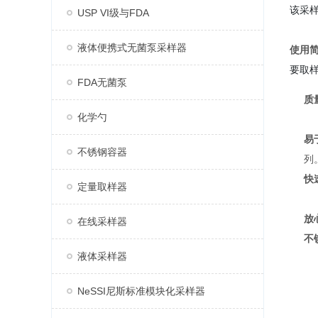
该采样
USP VI级与FDA
液体便携式无菌泵采样器
使用
要取
FDA无菌泵
质
化学勺
易
不锈钢容器
列
快
定量取样器
放
在线采样器
不
液体采样器
NeSSI尼斯标准模块化采样器