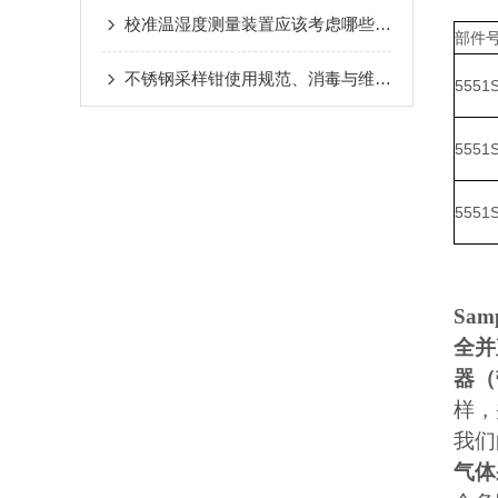
校准温湿度测量装置应该考虑哪些因素
部件
不锈钢采样钳使用规范、消毒与维护保养指南
5551S
5551S
5551S
Samp
全并
器（
样
，
我们
气体