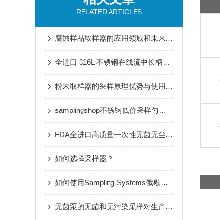
RELATED ARTICLES
腐蚀样品取样器的应用领域和未来发展趋势介绍
全进口 316L 不锈钢在线流中长柄取样器（In Stream Grab Sampler）的应用
粉末取样器的采样原理优势与使用方法说明
samplingshop不锈钢低价采样勺的耐用性与清洁技巧
FDA全进口高质量一次性无菌无尘蓝色取样勺8088
如何选择采样器？
如何使用Sampling-Systems俄歇土壤采样器进行土壤深层采样？
无菌泵的无菌和无污染采样对生产和实验室可能带来多方面的改变和益处