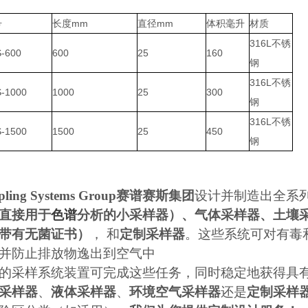
号
长度mm
直径mm
体积毫升
材质
316L不锈
-600
600
25
160
钢
316L不锈
-1000
1000
25
300
钢
316L不锈
-1500
1500
25
450
钢
ling Systems Group
赛谱赛斯集团
设计并制造出全系
直接用于
色谱
分析的小采样器）、气体采样器、土壤
带有无菌证书）
， 和
定制采样器
。这些系统可对有毒
并防止排放物逸出到空气中
的采样系统装置可完成这些任务
，
同时稳定地获得具
采样器
、
液体采样器
、
环境空气采样器
还是
定制采样