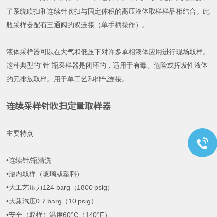
了系统吹扫和连续针吹扫与固定体积的高压液体取样样品相结合。此
瓶采样器配有三通阀的双连接（单手柄操作）。
液体采样器可以在大气和低压下对许多单相液体应用进行现场取样。
这种典型的“针"瓶采样器是闭环的，适用于有毒、危险或挥发性液体
的无排放取样。用于单工艺和排气连接。
连续采样针吹扫定量取样器
主要特点
•连续针/瓶清洗
•瓶内取样（玻璃或塑料）
•大工艺压力124 barg（1800 psig）
•大蒸汽压0.7 barg（10 psig）
•安全（取样）温度60°C（140°F）