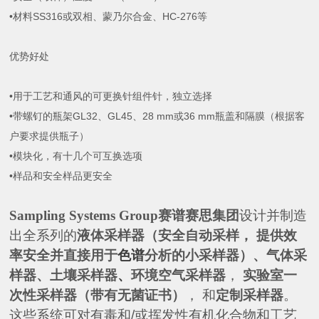
•材料SS316或双相、蒙乃尔合金、HC-276等
优势好处
•用于工艺和通风的可更换针组件针，独立选择
•带螺钉的瓶架GL32、GL45、28 mm或36 mm瓶盖和隔膜（根据客
户要求提供瓶子）
•模块化，有十几个可互换选项
•样品和安全样品更安全
Sampling Systems Group
赛谱赛思集团
设计并制造
出全系列的
液体采样器（安全自动采样， 提供效
率安全并直接用于
色谱
分析的小采样器）、气体采
样器、土壤采样器
、
环境空气采样器
，
实验室一
次性采样器（带有无菌证书）
， 和
定制采样器
。
这些系统可对有毒和
/
或挥发性有机化合物和工艺