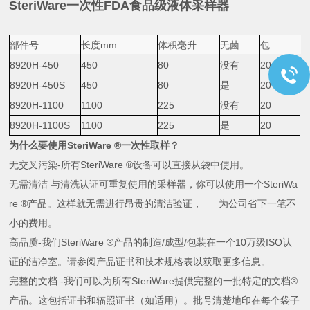
SteriWare
一次性FDA食品级液体采样器
部件号
长度mm
体积毫升
无菌
包
8920H-450
450
80
没有
20
8920H-450S
450
80
是
20
8920H-1100
1100
225
没有
20
8920H-1100S
1100
225
是
20
为什么要使用
SteriWare ®
一次性取样？
无交叉污染
-
所有
SteriWare ®
设备可以直接从袋中使用。
无需清洁
与清洗认证可重复使用的采样器，你可以使用一个
SteriWa
re ®
产品。这样就无需进行昂贵的清洁验证， 为公司省下一笔不
小的费用。
高品质
-
我们
SteriWare ®
产品的制造
/
成型
/
包装在一个
10
万级
ISO
认
证的洁净室。请参阅产品证书和技术规格表以获取更多信息。
完整的文档
-
我们可以为所有
SteriWare
提供完整的一批特定的文档
®
产品。这包括证书和辐照证书（如适用）。批号清楚地印在每个袋子