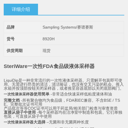
详细介绍
品牌
Sampling Systems/赛谱赛斯
货号
8920H
供货周期
现货
SteriWare
一次性FDA食品级液体采样器
LiquiDip是一种非常流行的一次性液体采样器。只需解开包装即可使
用。无需进行昂贵的清洁，清洁验证，也没有交叉污染的机会。推入
水箱并按顶部按钮关闭采样器，或者推至容器底部以关闭底部阀门。
使用简单
-非常适合快速采样低粘度液体和油
一次性液体采样器
完整文档
-所有聚合物均为食品级，FDA和EC兼容。不含BSE / TS
E。完整批次证书可用
产品批次等等COC证书可以用于药监局/相关部门检查与审查资质
直接从袋子中使用
-每个采样器均在洁净室中制造和包装。它们单独
包装，可直接从袋子中使用
大选择
–无菌和非无菌两种长度
一次性液体采样器