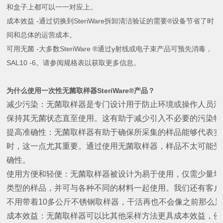
和盒子上都可以一一对应上。
成本效益
-
通过切换到
SteriWare
拆卸清洁验证的需要
®
设备节省了时
间和总体的运营成本。
可用无菌
-
大多数
SteriWare ®
通过
γ
射线或电子束产品可预先消毒，
SAL10 -6
。请参阅规格表以获取更多信息。
为什么使用一次性无菌取样器SteriWare®产品？
减少污染：无菌取样器是专门设计用于防止环境或操作人员污
保持其无菌状态直至使用。这有助于减少引入不必要的污染物
提高准确性：无菌取样器有助于确保所采集的样品能够代表实
时，这一点尤其重要。通过使用无菌取样器，样品不太可能受
确性。
使用方便和轻便：无菌取样器被设计为易于使用，仅需少量培
类型的样品，并可与各种不同的材料一起使用。我们还有客户
不用带着
10
多公斤不锈钢取样器，干活再也不会像之前那么累
成本效益：无菌取样器可以比其他采样方法更具成本效益，例