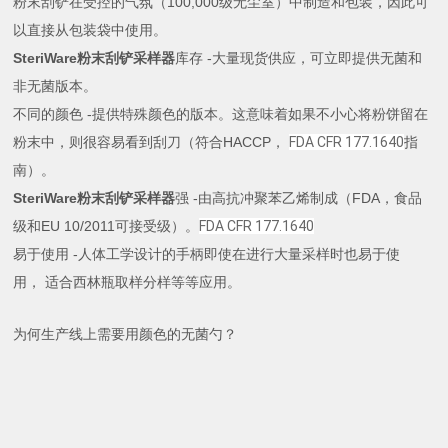
粉末刮铲在受控的气氛（100,000级无尘室）中制造和包装，因此可
以直接从包装袋中使用。
SteriWare粉末刮铲采样器
库存 -大量现货供应，可立即提供无菌和
非无菌版本。
不同的颜色 -提供特殊颜色的版本。这意味着如果不小心将粉饼留在
粉末中，则很容易看到刮刀（符合HACCP，
FDA CFR 177.1640
指
南）。
SteriWare粉末刮铲采样器
强 -由高抗冲聚苯乙烯制成（FDA，食品
级和EU 10/2011可接受级）。
FDA CFR 177.1640
易于使用 -人体工学设计的手柄即使在进行大量采样时也易于使
用， 适合西林瓶取样分样等等应用。
为何生产线上需要用颜色的无菌勺？