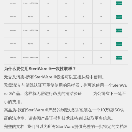
8095R-250S
每包100个， S尾号是无菌版
330
250
红
PS
加入购物车
8095B-150
每包100个
230
150
蓝
PP
加入购物车
8095B-150S
每包100个， S尾号是无菌版
230
150
蓝
PP
加入购物车
8095B-250
每包100个
330
250
蓝
PP
加入购物车
8095B-250S
每包100个， S尾号是无菌版
330
250
蓝
PP
加入购物车
为什么要使用
SteriWare ®
一次性取样？
无交叉污染
-
所有
SteriWare ®
设备可以直接从袋中使用。
无需清洁
与清洗认证可重复使用的采样器，你可以使用一个
SteriWa
re ®
产品。这样就无需进行昂贵的清洁验证， 为公司省下一笔不
小的费用。
高品质
-
我们
SteriWare ®
产品的制造
/
成型
/
包装在一个
10
万级
ISO
认
证的洁净室。请参阅产品证书和技术规格表以获取更多信息。
完整的文档
-
我们可以为所有
SteriWare
提供完整的一批特定的文档
®