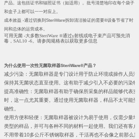
产品。这包括证书和辐照证书（如适用）。批号清楚地印在每个袋子
和盒子上都可以一一对应上。
成本效益
-
通过切换到
SteriWare
拆卸清洁验证的需要
®
设备节省了时
间和总体的运营成本。
可用无菌
-
大多数SteriWare ®通过γ射线或电子束产品可预先消
毒，SAL10 -6。请参阅规格表以获取更多信息
为什么使用一次性无菌取样器SteriWare®产品？
减少污染：无菌取样器是专门设计用于防止环境或操作人员污
保持其无菌状态直至使用。这有助于减少引入不必要的污染物
提高准确性：无菌取样器有助于确保所采集的样品能够代表实
时，这一点尤其重要。通过使用无菌取样器，样品不太可能受
确性。
使用方便和轻便：无菌取样器被设计为易于使用，仅需少量培
类型的样品，并可与各种不同的材料一起使用。我们还有客户
不用带着
10
多公斤不锈钢取样器，干活再也不会像之前那么累