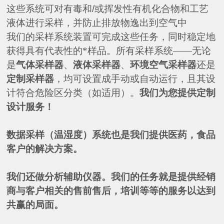
这些系统可对有毒和
/
或挥发性有机化合物和工艺
液体进行采样
，
并防止排放物逸出到空气中
我们的采样系统装置可完成这些任务
，
同时稳定地
获得具有代表性的*样品。所有采样系统
——
无论
是
气体采样器
、
液体采样器
、
环境空气采样器
还是
定制采样器
，
均可设置成手动或自动运行
，
且其设
计符合危险区分类
（
如适用
）
。
我们为您提供定制
设计服务
！
数据采样（温湿度）系统也是我们提供医药，食品
客户的解决方案。
我们还做分析辅助仪器。我们的任务就是提供经销
商与客户相关的售前售后，培训等等的服务以达到
共赢的局面。