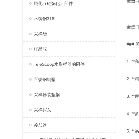
全进口标
钝化（硅烷化）部件
不锈钢316L
全进口
采样袋
### 
样品瓶
1. 
TeleScoop水取样器的附件
2. 
不锈钢钢瓶
采样器装瓶架
3. 
采样探头
4. 
冷却器
5. 