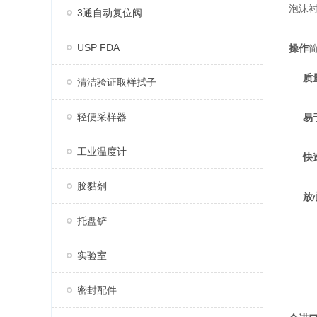
泡沫
3通自动复位阀
USP FDA
操作
简
质
清洁验证取样拭子
轻便采样器
易
工业温度计
快
胶黏剂
放
托盘铲
实验室
密封配件