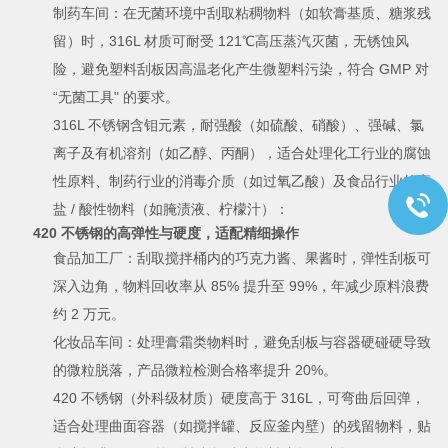
制药车间：在无菌环境中刮取粘稠物料（如软膏基质、糖浆残
留）时，316L 材质可耐受 121℃高压蒸汽灭菌，无锈蚀风
险，避免塑料刮板因高温老化产生微塑料污染，符合 GMP 对
“无菌工具" 的要求。
316L 不锈钢含钼元素，耐强酸（如硫酸、硝酸）、强碱、氯
离子及有机溶剂（如乙醇、丙酮），适合处理化工行业的腐蚀
性原料、制药行业的消毒介质（如过氧乙酸）及食品行业的高
盐 / 酸性物料（如腌渍液、柠檬汁）：
420 不锈钢的高弹性与硬度，适配精细操作
食品加工厂：刮取搅拌桶内的巧克力酱、果酱时，弹性刮板可
深入边角，物料回收率从 85% 提升至 99%，年减少原料浪费
约 2 万元。
化妆品车间：处理膏霜类物料时，避免刮板与容器硬碰硬导致
的微粒脱落，产品微粒检测合格率提升 20%。
420 不锈钢（外科级材质）硬度高于 316L，可弯曲后回弹，
适合处理曲面容器（如搅拌罐、反应釜内壁）的残留物料，贴