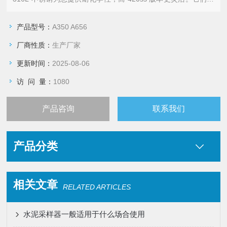
是无缝隙的，适合在卫生环境中使用。
不锈钢刮刀配有符合人体工程学的手柄，因此易于使用和作。有
产品型号：
A350 A656
2 种宽度可供选择。
厂商性质：
生产厂家
更新时间：
2025-08-06
访 问 量：
1080
产品咨询
联系我们
产品分类
相关文章
RELATED ARTICLES
水泥采样器一般适用于什么场合使用