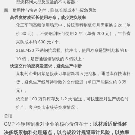
型烧杯到大型反应釜的不同容器：
四、耐用性与快速交付，降低长期成本与应急风险
高强度材质延长使用寿命，减少更换频率
化工车间高频使用场景中，传统塑料刮板每月需更换 2 次（单
价 30 元），不锈钢刮板可使用 3 年（单价 200 元），年节省
采购成本约 600 元 / 个。
316L/420 不锈钢抗磨损、抗冲击，使用寿命是塑料刮板的 8-
10 倍，是普通碳钢刮板的 5 倍以上：
快速交付响应突发需求，避免生产中断
某制药企业因紧急接获订单需新增 5 把刮板，通过库存快速补
货，避免生产线等待导致的交付延迟（单日产能损失约 3 万
元）。
依托超 100 万件库存及 1-2 天*配送，可快速应对生产线临时
扩产、客户突击审核等突发情况：
总结
GMP 不锈钢刮板对企业的核心价值在于：
以材质适配性解
决多场景物料处理痛点，以合规设计规避审计风险，以效率