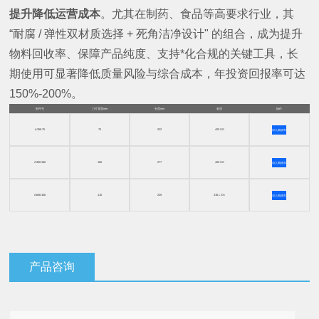
提升降低运营成本
。尤其在制药、食品等高要求行业，其
“耐腐 / 弹性双材质选择 + 死角洁净设计" 的组合，成为提升
物料回收率、保障产品纯度、支持*化合规的关键工具，长
期使用可显著降低质量风险与综合成本，年投资回报率可达
150%-200%。
部件号
刀片宽度mm
长度mm
材质
操作
A350-75
75
232
420 SS
加入购物车
A350-100
100
277
420 SS
加入购物车
A656-100
110
235
316 L SS
加入购物车
产品咨询