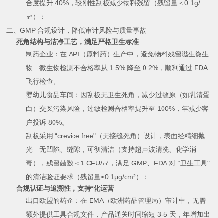
合度提升 40%，较刚性刮板减少物料残留（残留量＜0.1g/
㎡）：
二、GMP 合规设计，降低审计风险与质量事故
死角结构与洁净工艺，满足严格卫生标准
制药企业：在 API（原料药）生产中，避免物料残留滋生微生
物，微生物检测不合格率从 1.5% 降至 0.2%，顺利通过 FDA
飞行检查。
婴幼儿食品车间：因刮板无卫生死角，减少过敏原（如乳清蛋
白）交叉污染风险，过敏检测合格率提升至 100%，年减少客
户投诉 80%。
刮板采用 “crevice free"（无接缝死角）设计，表面经精细抛
光，无凹陷、缝隙，可彻清洁（支持超声波清洗、化学消
毒），残留菌数＜1 CFU/㎡，满足 GMP、FDA 对 “卫生工具"
的清洁验证要求（残留量≤0.1μg/cm²）：
合规认证与追溯性，支持*化运营
出口欧盟的药企：在 EMA（欧洲药品管理局）审计中，无需
额外提供工具合规文件，产品通关时间缩短 3-5 天，年增加出