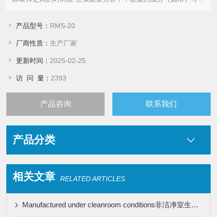
会脱落并分离。因此，有必要 接收者的内容物充分混合以使产品
均质化，然后再取子样品 分析。
产品型号：
RMS-20
厂商性质：
生产厂家
更新时间：
2025-02-25
访 问 量：
2393
产品咨询
联系我们
产品分类
相关文章
RELATED ARTICLES
Manufactured under cleanroom conditions非洁净室生产的无菌产品需要谨慎