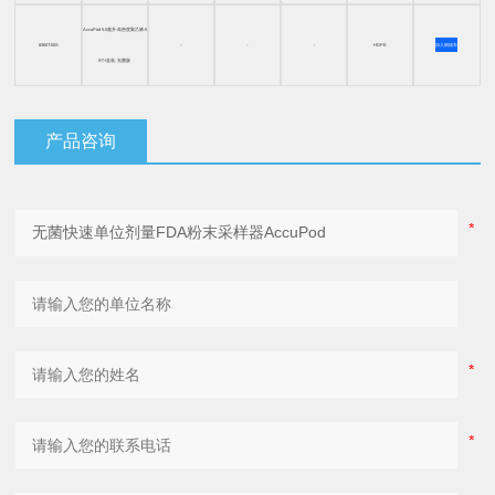
AccuPod 5.0毫升-高密度聚乙烯-5
8360T-50S
-
-
-
HDPE
加入购物车
0个/盒装, 无菌版
产品咨询