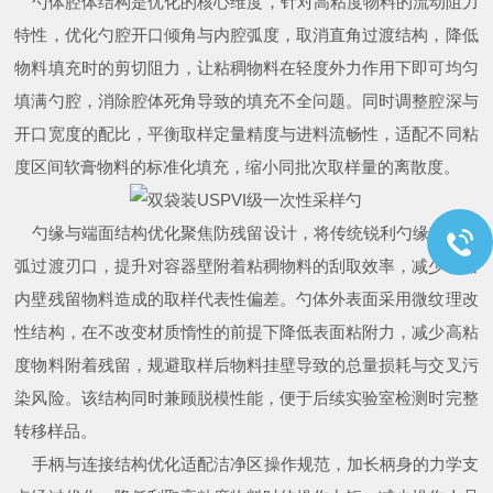
勺体腔体结构是优化的核心维度，针对高粘度物料的流动阻力
特性，优化勺腔开口倾角与内腔弧度，取消直角过渡结构，降低
物料填充时的剪切阻力，让粘稠物料在轻度外力作用下即可均匀
填满勺腔，消除腔体死角导致的填充不全问题。同时调整腔深与
开口宽度的配比，平衡取样定量精度与进料流畅性，适配不同粘
度区间软膏物料的标准化填充，缩小同批次取样量的离散度。
勺缘与端面结构优化聚焦防残留设计，将传统锐利勺缘改为圆
弧过渡刃口，提升对容器壁附着粘稠物料的刮取效率，减少容器
内壁残留物料造成的取样代表性偏差。勺体外表面采用微纹理改
性结构，在不改变材质惰性的前提下降低表面粘附力，减少高粘
度物料附着残留，规避取样后物料挂壁导致的总量损耗与交叉污
染风险。该结构同时兼顾脱模性能，便于后续实验室检测时完整
转移样品。
手柄与连接结构优化适配洁净区操作规范，加长柄身的力学支