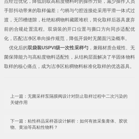
点经过优化，降低刮取高粘度物料时的操作力矩，减少操作人员
手部抖动带来的取样偏差；勺柄与勺腔连接处采用平滑一体式过
渡，无凹槽缝隙，杜绝粘稠物料藏匿堆积，简化取样后器具废弃
前的合规处置流程。双袋装的开口位置与撕口方向同步适配优
化，匹配洁净区单向操作规范，降低开袋时无菌面污染概率。
优化后的
双袋装USPVI级一次性采样勺
，兼顾材质合规性、无
菌保障能力与高粘度物料适配性，从结构层面解决了半固体物料
取样的核心痛点，成为洁净区粘稠物料标准化取样的优选器具。
上一篇：
无菌采样泵隔膜阀设计对防止取样过程中二次污染的
关键作用
下一篇：
粘性样品采样器设计解析：如何有效采集膏体、胶状
物、黄油等高粘性物料？