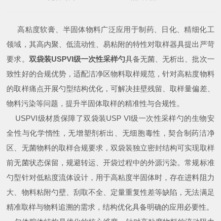
高粘度软膏、半固体物料广泛应用于制药、日化、精细化工
领域，其高内聚、低流动性、易粘附的特性对取样器具提出严苛
要求。
双袋装USPVI级一次性采样勺
具备无菌、无析出、批次一
致性好的合规优势，适配洁净区物料取样规范，针对高粘度物料
的取样痛点开展勺型结构优化，可解决挂壁残留、取样量偏差、
物料污染等问题，提升半固体取样的精准性与合规性。
USPVI级材质保障了双袋装USP VI级一次性采样勺的生物安
全性与化学惰性，无增塑剂析出、无细胞毒性，契合制药洁净
区、无菌物料的取样合规要求，双袋装独立密封结构可实现取样
前无菌状态保留，规避转运、开袋过程中的外源污染。常规标准
勺型针对低粘度流体设计，用于高粘度半固体时，存在进料阻力
大、物料粘附勺壁、刮取不全、定量重复性差等缺陷，无法满足
精准取样与物料追溯的需求，结构优化具备明确的应用必要性。